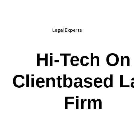
Legal Experts
Hi-Tech
On
C
l
i
e
n
t
based L
Firm