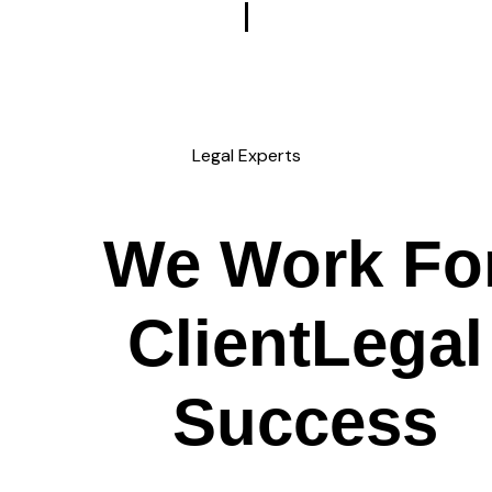
Legal Experts
We Work
Fo
C
l
i
e
n
t
Legal
Success