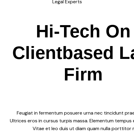
Legal Experts
Hi-Tech
On
C
l
i
e
n
t
based L
Firm
Feugiat in fermentum posuere urna nec tincidunt pra
Ultrices eros in cursus turpis massa. Elementum tempus 
Vitae et leo duis ut diam quam nulla porttitor