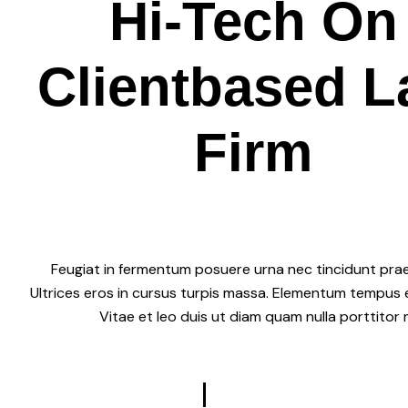
Hi-Tech
On
C
l
i
e
n
t
based L
Firm
Feugiat in fermentum posuere urna nec tincidunt pra
Ultrices eros in cursus turpis massa. Elementum tempus 
Vitae et leo duis ut diam quam nulla porttitor