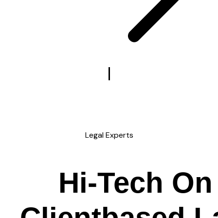
Legal Experts
Hi-Tech
On
C
l
i
e
n
t
based L